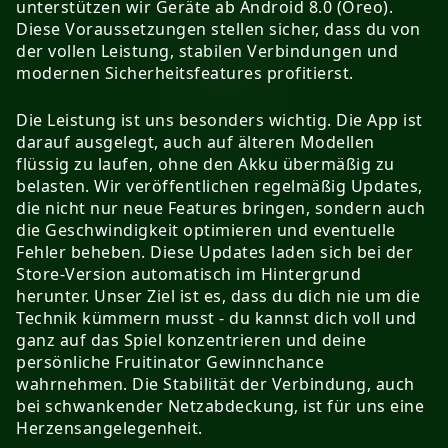
unterstützen wir Geräte ab Android 8.0 (Oreo).
Diese Voraussetzungen stellen sicher, dass du von
der vollen Leistung, stabilen Verbindungen und
modernen Sicherheitsfeatures profitierst.
Die Leistung ist uns besonders wichtig. Die App ist
darauf ausgelegt, auch auf älteren Modellen
flüssig zu laufen, ohne den Akku übermäßig zu
belasten. Wir veröffentlichen regelmäßig Updates,
die nicht nur neue Features bringen, sondern auch
die Geschwindigkeit optimieren und eventuelle
Fehler beheben. Diese Updates laden sich bei der
Store-Version automatisch im Hintergrund
herunter. Unser Ziel ist es, dass du dich nie um die
Technik kümmern musst - du kannst dich voll und
ganz auf das Spiel konzentrieren und deine
persönliche Fruitinator Gewinnchance
wahrnehmen. Die Stabilität der Verbindung, auch
bei schwankender Netzabdeckung, ist für uns eine
Herzensangelegenheit.