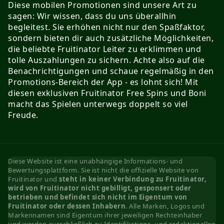
Diese mobilen Promotionen sind unsere Art zu
sagen: Wir wissen, dass du uns überallhin
begleitest. Sie erhöhen nicht nur den Spaßfaktor,
sondern bieten dir auch zusätzliche Möglichkeiten,
die beliebte Fruitinator Leiter zu erklimmen und
tolle Auszahlungen zu sichern. Achte also auf die
Benachrichtigungen und schaue regelmäßig in den
Promotions-Bereich der App - es lohnt sich! Mit
diesen exklusiven Fruitinator Free Spins und Boni
macht das Spielen unterwegs doppelt so viel
Freude.
Diese Website ist eine unabhängige Informations- und
Bewertungsplattform. Sie ist nicht die offizielle Website von
Fruitinator und
steht in keiner Verbindung zu Fruitinator,
wird von Fruitinator nicht gebilligt, gesponsert oder
betrieben und befindet sich nicht im Eigentum von
Fruitinator oder dessen Inhabern
. Alle Marken, Logos und
Markennamen sind Eigentum ihrer jeweiligen Rechteinhaber
und werden ausschließlich zu Identifikations- und redaktionellen