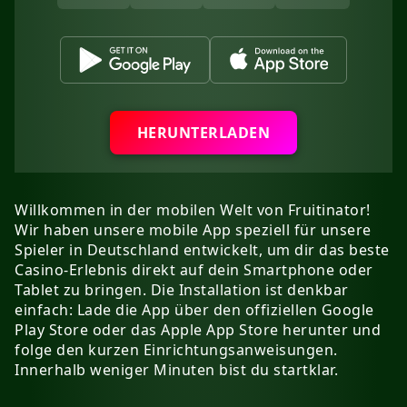
HERUNTERLADEN
Willkommen in der mobilen Welt von Fruitinator!
Wir haben unsere mobile App speziell für unsere
Spieler in Deutschland entwickelt, um dir das beste
Casino-Erlebnis direkt auf dein Smartphone oder
Tablet zu bringen. Die Installation ist denkbar
einfach: Lade die App über den offiziellen Google
Play Store oder das Apple App Store herunter und
folge den kurzen Einrichtungsanweisungen.
Innerhalb weniger Minuten bist du startklar.