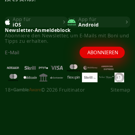
App für
App für
iOS
Android
Newsletter-Anmeldeblock
Abonniere den Newsletter, um E-Mails mit Boni und
Tipps zu erhalten.
ABONNIEREN
18+
©
2026
Fruitinator
Sitemap