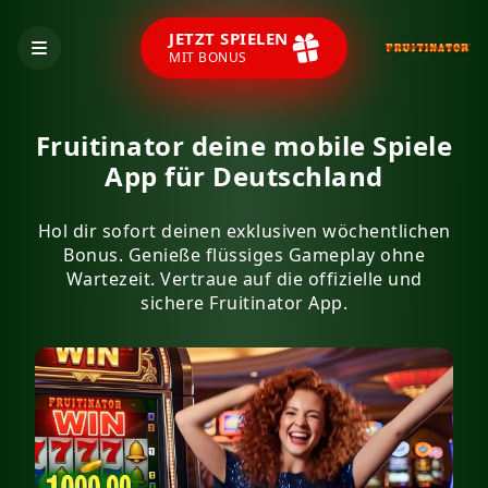
JETZT SPIELEN
MIT BONUS
Fruitinator deine mobile Spiele
App für Deutschland
Hol dir sofort deinen exklusiven wöchentlichen
Bonus. Genieße flüssiges Gameplay ohne
Wartezeit. Vertraue auf die offizielle und
sichere Fruitinator App.