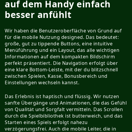
auf dem Handy einfach
besser anfühlt
Wir haben die Benutzeroberfläche von Grund auf
für die mobile Nutzung designed. Das bedeutet:
große, gut zu tippende Buttons, eine intuitive
Menüführung und ein Layout, das alle wichtigen
Informationen auf dem kompakten Bildschirm
perfekt präsentiert. Die Navigation erfolgt über
eine klare Bottom-Leiste, mit der du blitzschnell
zwischen Spielen, Kasse, Bonusbereich und
Einstellungen wechseln kannst.
Das Erlebnis ist haptisch und flüssig. Wir nutzen
sanfte Übergänge und Animationen, die das Gefühl
von Qualität und Sorgfalt vermitteln. Das Scrollen
durch die Spielbibliothek ist butterweich, und das
Starten eines Spiels erfolgt nahezu
verzögerungsfrei. Auch die mobile Leiter, die in