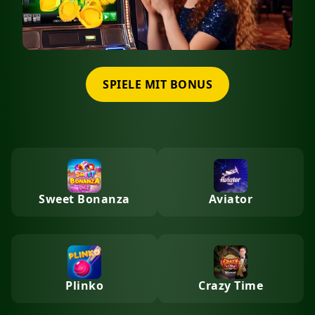
SPIELE MIT BONUS
Sweet Bonanza
Aviator
Plinko
Crazy Time