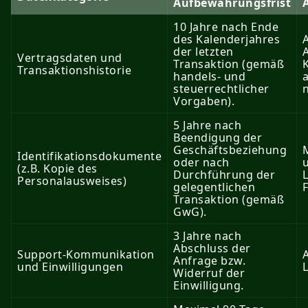
Aufbewahrungsfrist
10 Jahre nach Ende
des Kalenderjahres
der letzten
Vertragsdaten und
Transaktion (gemäß
Transaktionshistorie
handels- und
steuerrechtlicher
n
Vorgaben).
5 Jahre nach
Beendigung der
Geschäftsbeziehung
Identifikationsdokumente
oder nach
(z.B. Kopie des
Durchführung der
Personalausweises)
gelegentlichen
F
Transaktion (gemäß
GwG).
3 Jahre nach
Abschluss der
Support-Kommunikation
Anfrage bzw.
und Einwilligungen
Widerruf der
Einwilligung.