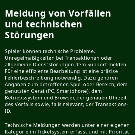
Meldung von Vorfällen
und technischen
Störungen
Spieler können technische Probleme,
Unregelmäßigkeiten bei Transaktionen oder
allgemeine Dienststörungen dem Support melden.
Für eine effiziente Bearbeitung ist eine präzise
Fehlerbeschreibung notwendig. Dazu gehören
Angaben zum betroffenen Spiel oder Bereich, dem
genutzten Gerät (PC, Smartphone), dem
Betriebssystem und Browser, der genauen Uhrzeit
des Vorfalls sowie, falls relevant, der Transaktions-
ID.
Technische Meldungen werden unter einer eigenen
Kategorie im Ticketsystem erfasst und mit Priorität