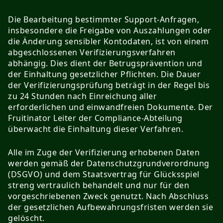
Die Bearbeitung bestimmter Support-Anfragen,
insbesondere die Freigabe von Auszahlungen oder
die Änderung sensibler Kontodaten, ist von einem
abgeschlossenen Verifizierungsverfahren
abhängig. Dies dient der Betrugsprävention und
der Einhaltung gesetzlicher Pflichten. Die Dauer
der Verifizierungsprüfung beträgt in der Regel bis
zu 24 Stunden nach Einreichung aller
erforderlichen und einwandfreien Dokumente. Der
Fruitinator Leiter der Compliance-Abteilung
überwacht die Einhaltung dieser Verfahren.
Alle im Zuge der Verifizierung erhobenen Daten
werden gemäß der Datenschutzgrundverordnung
(DSGVO) und dem Staatsvertrag für Glücksspiel
streng vertraulich behandelt und nur für den
vorgeschriebenen Zweck genutzt. Nach Abschluss
der gesetzlichen Aufbewahrungsfristen werden sie
gelöscht.