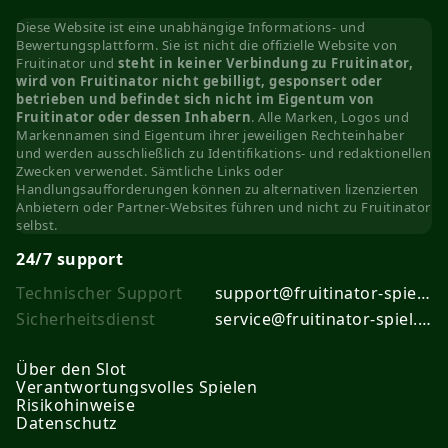
Diese Website ist eine unabhängige Informations- und
Bewertungsplattform. Sie ist nicht die offizielle Website von
Fruitinator und
steht in keiner Verbindung zu Fruitinator,
wird von Fruitinator nicht gebilligt, gesponsert oder
betrieben und befindet sich nicht im Eigentum von
Fruitinator oder dessen Inhabern
. Alle Marken, Logos und
Markennamen sind Eigentum ihrer jeweiligen Rechteinhaber
und werden ausschließlich zu Identifikations- und redaktionellen
Zwecken verwendet. Sämtliche Links oder
Handlungsaufforderungen können zu alternativen lizenzierten
Anbietern oder Partner-Websites führen und nicht zu Fruitinator
selbst.
24/7 support
Technischer Support
support@fruitinator-spiel.de
Sicherheitsdienst
service@fruitinator-spiel.de
Über den Slot
Verantwortungsvolles Spielen
Risikohinweise
Datenschutz