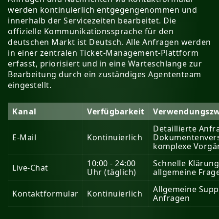
werden kontinuierlich entgegengenommen und
innerhalb der Servicezeiten bearbeitet. Die
offizielle Kommunikationssprache für den
deutschen Markt ist Deutsch. Alle Anfragen werden
in einer zentralen Ticket-Management-Plattform
erfasst, priorisiert und in eine Warteschlange zur
Bearbeitung durch ein zuständiges Agententeam
eingestellt.
Kanal
Verfügbarkeit
Verwendungsz
Detaillierte Anfr
E-Mail
Kontinuierlich
Dokumentenver
komplexe Vorgä
10:00 - 24:00
Schnelle Klärung
Live-Chat
Uhr (täglich)
allgemeine Frag
Allgemeine Supp
Kontaktformular
Kontinuierlich
Anfragen