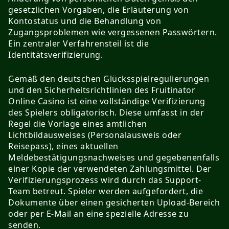
gesetzlichen Vorgaben, die Erläuterung von
Kontostatus und die Behandlung von
Zugangsproblemen wie vergessenen Passwörtern.
Ein zentraler Verfahrensteil ist die
Identitätsverifizierung.
Gemäß den deutschen Glücksspielregulierungen
und den Sicherheitsrichtlinien des Fruitinator
Online Casino ist eine vollständige Verifizierung
des Spielers obligatorisch. Diese umfasst in der
Regel die Vorlage eines amtlichen
Lichtbildausweises (Personalausweis oder
Reisepass), eines aktuellen
Meldebestätigungsnachweises und gegebenenfalls
einer Kopie der verwendeten Zahlungsmittel. Der
Verifizierungsprozess wird durch das Support-
Team betreut. Spieler werden aufgefordert, die
Dokumente über einen gesicherten Upload-Bereich
oder per E-Mail an eine spezielle Adresse zu
senden.